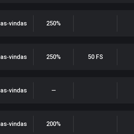
as‑vindas
250%
as‑vindas
250%
50 FS
as‑vindas
—
as‑vindas
200%