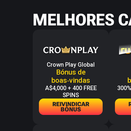
MELHORES C
Crown Play Global
Bónus de
boas‑vindas
b
A$4,000 + 400 FREE
300%
SPINS
REIVINDICAR
BÓNUS