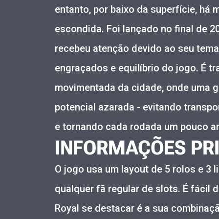
entanto, por baixo da superfície, há 
escondida. Foi lançado no final de 
recebeu atenção devido ao seu tema 
engraçados e equilíbrio do jogo. É t
movimentada da cidade, onde uma ga
potencial azarada - evitando transp
e tornando cada rodada um pouco aná
INFORMAÇÕES PRI
O jogo usa um layout de 5 rolos e 3 
qualquer fã regular de slots. É fác
Royal se destacar é a sua combinaçã