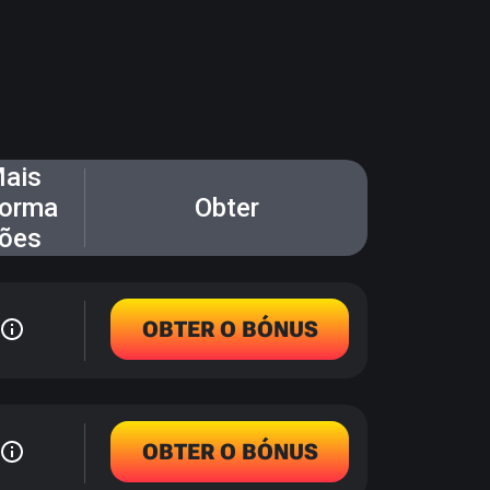
ais
forma
Obter
ões
OBTER O BÓNUS
OBTER O BÓNUS