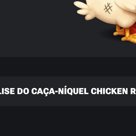
ISE DO CAÇA-NÍQUEL CHICKEN 