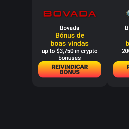
Bovada
B
Bónus de
boas‑vindas
b
up to $3,750 in crypto
20
bonuses
REIVINDICAR
BÓNUS