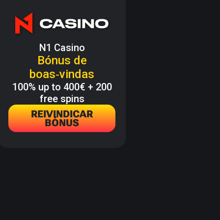
N1 Casino
Bónus de
boas‑vindas
100% up to 400€ + 200
free spins
REIVINDICAR
BÓNUS