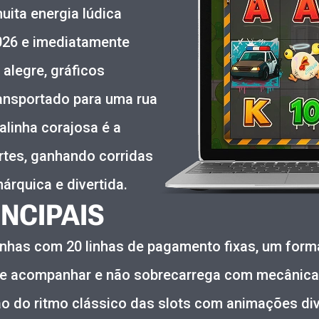
muita energia lúdica
2026 e imediatamente
alegre, gráficos
ransportado para uma rua
linha corajosa é a
ortes, ganhando corridas
rquica e divertida.
NCIPAIS
linhas com 20 linhas de pagamento fixas, um form
il de acompanhar e não sobrecarrega com mecânic
o do ritmo clássico das slots com animações div