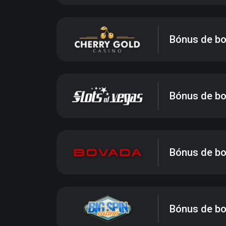
Bónus de bo
Bónus de bo
Bónus de bo
Bónus de bo