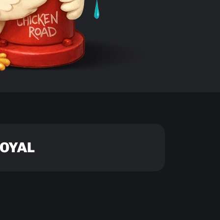
ROYAL